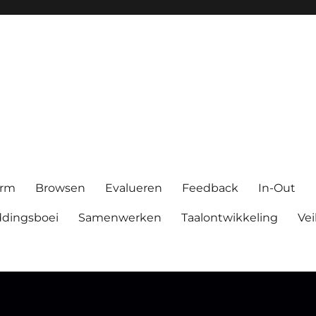
orm
Browsen
Evalueren
Feedback
In-Out
dingsboei
Samenwerken
Taalontwikkeling
Vei