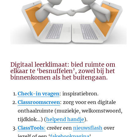
Digitaal leerklimaat: bied ruimte om
elkaar te ‘besnuffelen’, zowel bij het
binnenkomen als het buitengaan.
Check-in vragen
: inspiratiebron.
Classroomscreen
: zorg voor een digitale
onthaalruimte (muziekje, welkomstwoord,
tijdklok…) (
helpend handje
).
ClassTools
:
creëer een
nieuwsflash
over
jezelf of een ‘
fakebookpagina
‘.