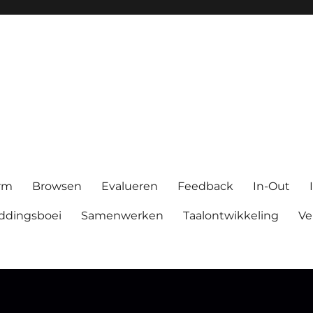
orm
Browsen
Evalueren
Feedback
In-Out
ddingsboei
Samenwerken
Taalontwikkeling
Ve