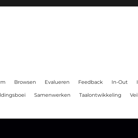
orm
Browsen
Evalueren
Feedback
In-Out
dingsboei
Samenwerken
Taalontwikkeling
Vei