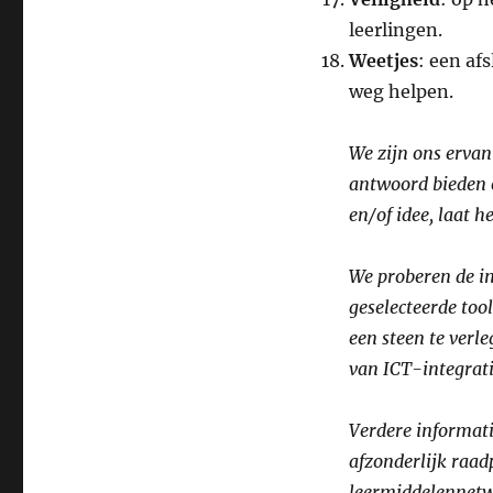
leerlingen.
Weetjes
: een af
weg helpen.
We zijn ons ervan
antwoord bieden o
en/of idee, laat 
We proberen de in
geselecteerde too
een steen te verl
van ICT-integrati
Verdere informati
afzonderlijk raad
leermiddelennet