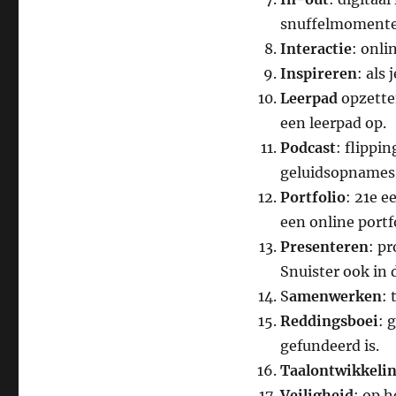
snuffelmomenten
Interactie
: onli
Inspireren
: als 
Leerpad
opzetten
een leerpad op.
Podcast
: flippi
geluidsopnames 
Portfolio
: 21e e
een online portf
Presenteren
: p
Snuister ook in 
S
amenwerken
:
Reddingsboei
: 
gefundeerd is.
Taalontwikkeli
Veiligheid
: op h