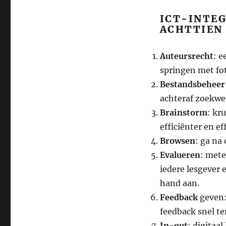
ICT-INTE
ACHTTIEN
Auteursrecht
: e
springen met fot
Bestandsbeheer
achteraf zoekwer
Brainstorm
: kr
efficiënter en ef
Browsen
: ga na
Evalueren
: mete
iedere lesgever 
hand aan.
Feedback
geven:
feedback snel te
In-out
: digitaal