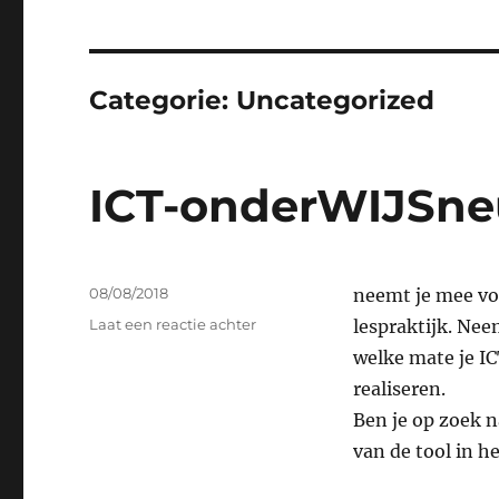
Categorie:
Uncategorized
ICT-onderWIJSne
Geplaatst
08/08/2018
neemt je mee vol
op
op
Laat een reactie achter
lespraktijk. Neem
ICT-
welke mate je IC
onderWIJSneus
realiseren.
Ben je op zoek n
van de tool in h