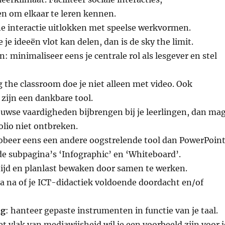
 om elkaar te leren kennen.
ne interactie uitlokken met speelse werkvormen.
je je ideeën vlot kan delen, dan is de sky the limit.
: minimaliseer eens je centrale rol als lesgever en stel
ng the classroom doe je niet alleen met video. Ook
zijn een dankbare tool.
euwse vaardigheden bijbrengen bij je leerlingen, dan ma
olio niet ontbreken.
robeer eens een andere oogstrelende tool dan PowerPoin
de subpagina’s ‘Infographic’ en ‘Whiteboard’.
 tijd en planlast bewaken door samen te werken.
ga na of je ICT-didactiek voldoende doordacht en/of
ng
: hanteer gepaste instrumenten in functie van je taal.
et vlak van mediawijsheid wil je een voorbeeld zijn voor j